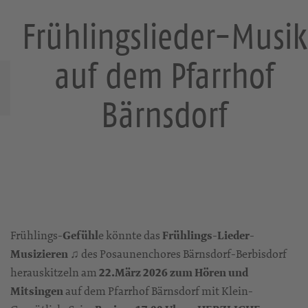
Frühlingslieder-Musik
Suche
T
o
auf dem Pfarrhof
g
Startseite
g
Bärnsdorf
l
e
n
a
v
i
g
a
Frühlings-
Gefühl
e könnte das
Frühlings-Lieder-
t
i
Musizieren
♫
des Posaunenchores Bärnsdorf-Berbisdorf
o
herauskitzeln am
22.März 2026 zum Hören und
n
Mitsingen
auf dem Pfarrhof Bärnsdorf mit Klein-