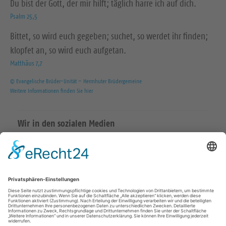
Du bist der Gott, der mir hilft; täglich harre ich auf dich.
Psalm 25,5
Bittet, so wird euch gegeben; suchet, so werdet ihr finden;
klopfet an, so wird euch aufgetan.
Matthäus 7,7
© Evangelische Brüder-Unität – Herrnhuter Brüdergemeine
Weitere Informationen finden Sie hier
Wir in den sozialen Medien
KONTAKT
Kirchspiel Radeburg
035208 – 23 33
ksp.radeburg@evlks.de