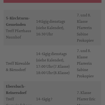
7. und 8.
5-Kirchturm-
14tägig dienstags
Klasse
Gemeinden
(siehe Kalender),
Pfarrerin
Treff Pfarrhaus
16:30 Uhr
Sabine
Naunhof
Prokopiev
7. und 8.
14-tägig dienstags
Klasse
(siehe Kalender),
Treff Bärwalde
Pfarrerin
17:00 Uhr (7.Klasse)
& Bärnsdorf
Sabine
18:00 Uhr (8.Klasse)
Prokopiev
Ebersbach-
Reinersdorf
7. Klasse
Treff
14-tägig ?
Pfarrer Eric