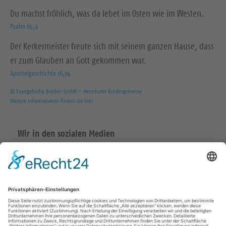
Du machst fröhlich, was da lebet im Osten wie im Westen.
Psalm 65,9
Der Kerkermeister freute sich mit seinem ganzen Hause, dass
er zum Glauben an Gott gekommen war.
Apostelgeschichte 16,34
© Evangelische Brüder-Unität – Herrnhuter Brüdergemeine
Weitere Informationen finden Sie hier
Wir in den sozialen Medien
KONTAKT
Kirchspiel Radeburg
035208 – 23 33
ksp.radeburg@evlks.de