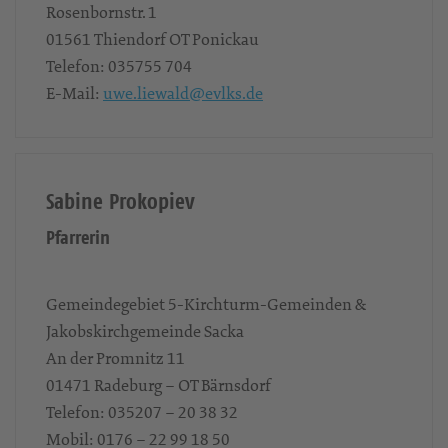
Rosenbornstr. 1
01561
Thiendorf OT Ponickau
Telefon:
035755 704
E-Mail:
uwe.liewald@evlks.de
Sabine Prokopiev
Pfarrerin
Gemeindegebiet 5-Kirchturm-Gemeinden &
Jakobskirchgemeinde Sacka
An der Promnitz 11
01471
Radeburg – OT Bärnsdorf
Telefon:
035207 – 20 38 32
Mobil:
0176 – 22 99 18 50