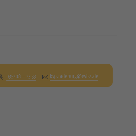
035208 – 23 33
ksp.radeburg@evlks.de