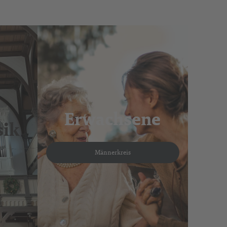
Erwachsene
sik
Männerkreis