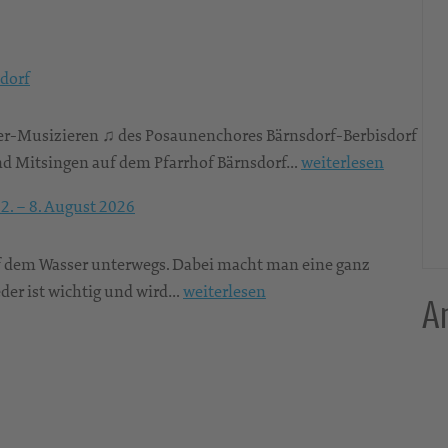
dorf
er-Musizieren ♫ des Posaunenchores Bärnsdorf-Berbisdorf
F
d Mitsingen auf dem Pfarrhof Bärnsdorf…
weiterlesen
r
2. – 8. August 2026
ü
h
dem Wasser unterwegs. Dabei macht man eine ganz
l
S
der ist wichtig und wird…
weiterlesen
i
A
o
n
m
g
m
s
e
l
r
i