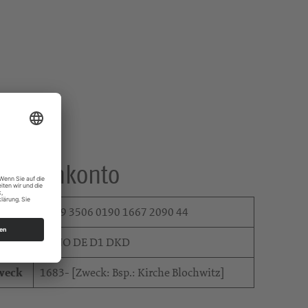
pendenkonto
BAN
DE59 3506 0190 1667 2090 44
IC
GENO DE D1 DKD
weck
1683- [Zweck: Bsp.: Kirche Blochwitz]