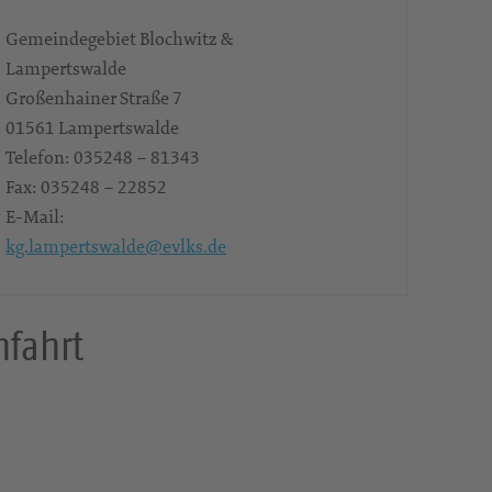
Gemeindegebiet Blochwitz &
Lampertswalde
Großenhainer Straße 7
01561
Lampertswalde
Telefon:
035248 – 81343
Fax:
035248 – 22852
E-Mail:
kg.lampertswalde@evlks.de
nfahrt