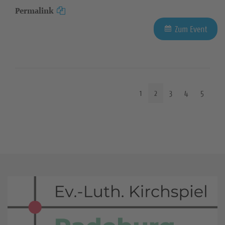
Permalink
Zum Event
1
2
3
4
5