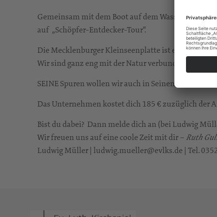
Gemeinsam mit dem Boot auf dem Wasser unterwegs. 
auf „Schöpfer-Entdecker-Tour“.
Die Mecklenburger Kleinseenplatte ist ein echtes Pa
Wir sind ganz eng mit der Natur verbunden und fühle
SEINE Spuren wollen wir auch in Seinem Wort entde
Das Unternehmen kostet dich 185 € zuzüglich der An-
Bist du dabei? Dann melde dich an (bei Ludwig Mülle
Wir freuen uns auf eine coole Zeit mit dir –
Ruth Gul
Ludwig Müller | ludwig.mueller@evlks.de | Tel. 035