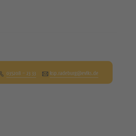
035208 – 23 33
ksp.radeburg@evlks.de