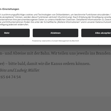
Dabei macht man eine ganz besondere Team-Erfahrung. Jeder is
radies für Kanuten. Enge Kanäle wechseln mit weiten Seen. Zahl
n, wir sind ein Teil davon. Dabei erleben wir ganz unmittelbar,
cken, bei Gesprächen in froher Runde, beim Essen und Spielen 
 und Abreise mit der Bahn. Wir teilen uns jeweils ins Branden
r) – bitte bald, damit wir die Kanus ordern können.
bins und Ludwig Müller.
265 64 74 54