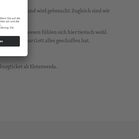
t wichtig und wird gebraucht. Zugleich sind wir
reiche Lebewesen fühlen sich hier tierisch wohl.
 wie wunderbar Gott alles geschaffen hat.
miteinander.
burgticket ab Elsterwerda.